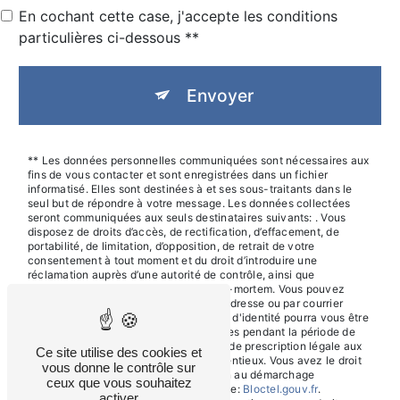
En cochant cette case, j'accepte les conditions
particulières ci-dessous **
Envoyer
** Les données personnelles communiquées sont nécessaires aux
fins de vous contacter et sont enregistrées dans un fichier
informatisé. Elles sont destinées à et ses sous-traitants dans le
seul but de répondre à votre message. Les données collectées
seront communiquées aux seuls destinataires suivants: . Vous
disposez de droits d’accès, de rectification, d’effacement, de
portabilité, de limitation, d’opposition, de retrait de votre
consentement à tout moment et du droit d’introduire une
réclamation auprès d’une autorité de contrôle, ainsi que
d’organiser le sort de vos données post-mortem. Vous pouvez
exercer ces droits par voie postale à l'adresse ou par courrier
électronique à l'adresse . Un justificatif d'identité pourra vous être
demandé. Nous conservons vos données pendant la période de
prise de contact puis pendant la durée de prescription légale aux
Ce site utilise des cookies et
fins probatoires et de gestion des contentieux. Vous avez le droit
vous donne le contrôle sur
de vous inscrire sur la liste d'opposition au démarchage
ceux que vous souhaitez
téléphonique, disponible à cette adresse:
Bloctel.gouv.fr
.
activer