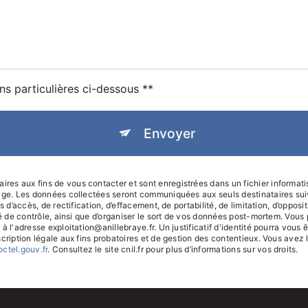
ns particulières ci-dessous **
Envoyer
s aux fins de vous contacter et sont enregistrées dans un fichier informatisé
sage. Les données collectées seront communiquées aux seuls destinataires sui
 d’accès, de rectification, d’effacement, de portabilité, de limitation, d’oppos
té de contrôle, ainsi que d’organiser le sort de vos données post-mortem. Vous
 à l'adresse exploitation@anillebraye.fr. Un justificatif d'identité pourra v
ription légale aux fins probatoires et de gestion des contentieux. Vous avez le 
octel.gouv.fr
. Consultez le site cnil.fr pour plus d’informations sur vos droits.