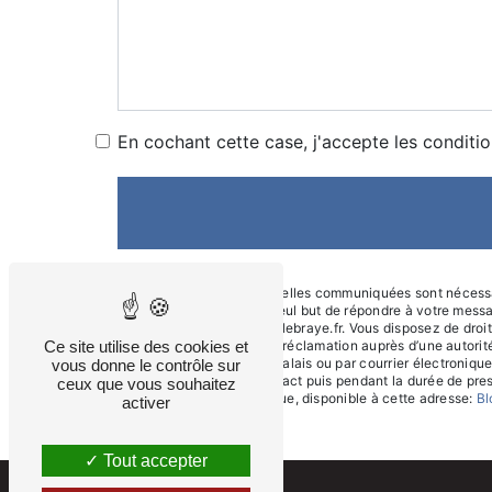
En cochant cette case, j'accepte les conditio
** Les données personnelles communiquées sont nécessaire
sous-traitants dans le seul but de répondre à votre mes
Calais exploitation@anillebraye.fr. Vous disposez de droits
Ce site utilise des cookies et
du droit d’introduire une réclamation auprès d’une autori
Pocherie 72120 Saint-Calais ou par courrier électronique
vous donne le contrôle sur
période de prise de contact puis pendant la durée de presc
ceux que vous souhaitez
démarchage téléphonique, disponible à cette adresse:
Bl
activer
Tout accepter