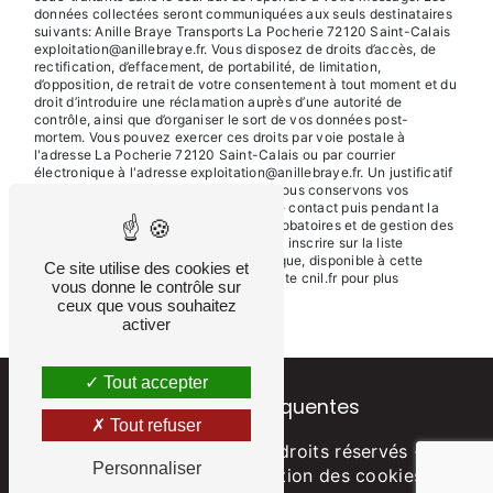
données collectées seront communiquées aux seuls destinataires
suivants: Anille Braye Transports La Pocherie 72120 Saint-Calais
exploitation@anillebraye.fr. Vous disposez de droits d’accès, de
rectification, d’effacement, de portabilité, de limitation,
d’opposition, de retrait de votre consentement à tout moment et du
droit d’introduire une réclamation auprès d’une autorité de
contrôle, ainsi que d’organiser le sort de vos données post-
mortem. Vous pouvez exercer ces droits par voie postale à
l'adresse La Pocherie 72120 Saint-Calais ou par courrier
électronique à l'adresse exploitation@anillebraye.fr. Un justificatif
d'identité pourra vous être demandé. Nous conservons vos
données pendant la période de prise de contact puis pendant la
durée de prescription légale aux fins probatoires et de gestion des
contentieux. Vous avez le droit de vous inscrire sur la liste
d'opposition au démarchage téléphonique, disponible à cette
Ce site utilise des cookies et
adresse:
Bloctel.gouv.fr
. Consultez le site cnil.fr pour plus
vous donne le contrôle sur
d’informations sur vos droits.
ceux que vous souhaitez
activer
Tout accepter
Recherches fréquentes
Tout refuser
©
Vistalid
- 2026 - Tous droits réservés -
Personnaliser
Mentions légales
-
Gestion des cookies