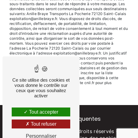
sous-traitants dans le seul but de répondre à votre message. Les
données collectées seront communiquées aux seuls destinataires
suivants: Anille Braye Transports La Pocherie 72120 Saint-Calais
exploitation@anillebraye.fr. Vous disposez de droits d’accès, de
rectification, d’effacement, de portabilité, de limitation,
d’opposition, de retrait de votre consentement à tout moment et du
droit d’introduire une réclamation auprès d’une autorité de
contrôle, ainsi que d’organiser le sort de vos données post-
mortem. Vous pouvez exercer ces droits par voie postale à
l'adresse La Pocherie 72120 Saint-Calais ou par courrier
électronique à l'adresse exploitation@anillebraye.fr. Un justificatif
d'identité pourra vous être demandé. Nous conservons vos
données pendant la période de prise de contact puis pendant la
durée de prescription légale aux fins probatoires et de gestion des
contentieux. Vous avez le droit de vous inscrire sur la liste
d'opposition au démarchage téléphonique, disponible à cette
Ce site utilise des cookies et
adresse:
Bloctel.gouv.fr
. Consultez le site cnil.fr pour plus
vous donne le contrôle sur
d’informations sur vos droits.
ceux que vous souhaitez
activer
Tout accepter
Recherches fréquentes
Tout refuser
©
Vistalid
- 2026 - Tous droits réservés -
Personnaliser
Mentions légales
-
Gestion des cookies