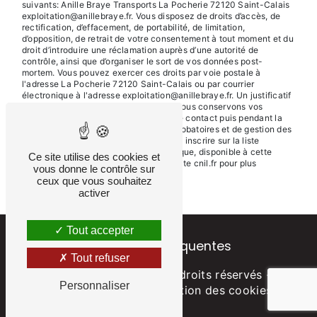
suivants: Anille Braye Transports La Pocherie 72120 Saint-Calais
exploitation@anillebraye.fr. Vous disposez de droits d’accès, de
rectification, d’effacement, de portabilité, de limitation,
d’opposition, de retrait de votre consentement à tout moment et du
droit d’introduire une réclamation auprès d’une autorité de
contrôle, ainsi que d’organiser le sort de vos données post-
mortem. Vous pouvez exercer ces droits par voie postale à
l'adresse La Pocherie 72120 Saint-Calais ou par courrier
électronique à l'adresse exploitation@anillebraye.fr. Un justificatif
d'identité pourra vous être demandé. Nous conservons vos
données pendant la période de prise de contact puis pendant la
durée de prescription légale aux fins probatoires et de gestion des
contentieux. Vous avez le droit de vous inscrire sur la liste
d'opposition au démarchage téléphonique, disponible à cette
Ce site utilise des cookies et
adresse:
Bloctel.gouv.fr
. Consultez le site cnil.fr pour plus
vous donne le contrôle sur
d’informations sur vos droits.
ceux que vous souhaitez
activer
Tout accepter
Recherches fréquentes
Tout refuser
©
Vistalid
- 2026 - Tous droits réservés -
Personnaliser
Mentions légales
-
Gestion des cookies