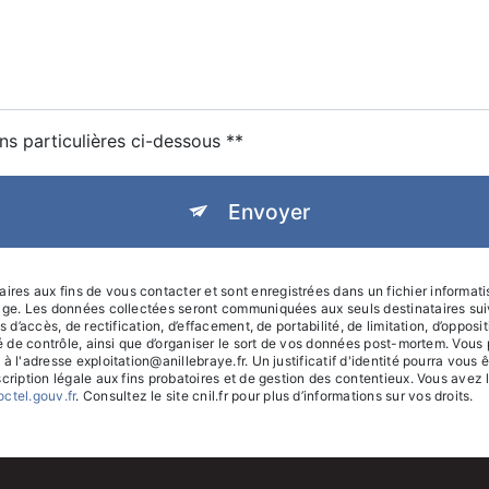
ns particulières ci-dessous **
Envoyer
s aux fins de vous contacter et sont enregistrées dans un fichier informatisé
sage. Les données collectées seront communiquées aux seuls destinataires sui
 d’accès, de rectification, d’effacement, de portabilité, de limitation, d’oppos
té de contrôle, ainsi que d’organiser le sort de vos données post-mortem. Vous
 à l'adresse exploitation@anillebraye.fr. Un justificatif d'identité pourra v
ription légale aux fins probatoires et de gestion des contentieux. Vous avez le 
octel.gouv.fr
. Consultez le site cnil.fr pour plus d’informations sur vos droits.