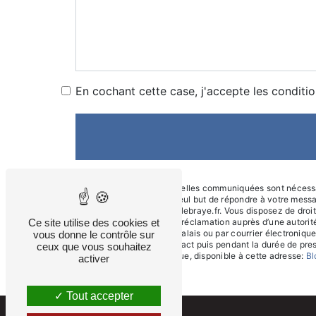
En cochant cette case, j'accepte les conditio
** Les données personnelles communiquées sont nécessaire
sous-traitants dans le seul but de répondre à votre mes
Calais exploitation@anillebraye.fr. Vous disposez de droits
Ce site utilise des cookies et
du droit d’introduire une réclamation auprès d’une autori
Pocherie 72120 Saint-Calais ou par courrier électronique
vous donne le contrôle sur
période de prise de contact puis pendant la durée de presc
ceux que vous souhaitez
démarchage téléphonique, disponible à cette adresse:
Bl
activer
Tout accepter